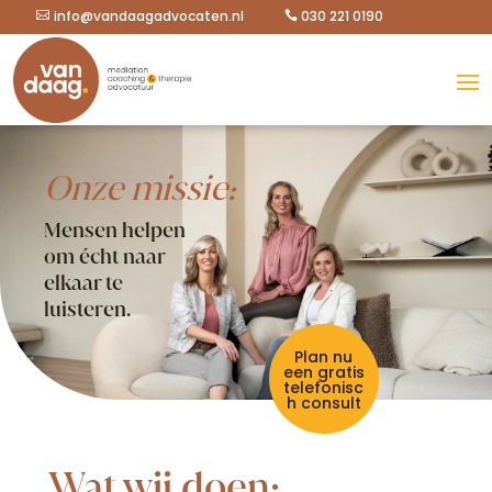
info@vandaagadvocaten.nl
info@vandaagadvocaten.nl
030 221 0190
030 221 0190
Onze missie:
Mensen helpen
om écht naar
elkaar te
luisteren.
Plan nu
een gratis
telefonisc
h consult
Wat wij doen: