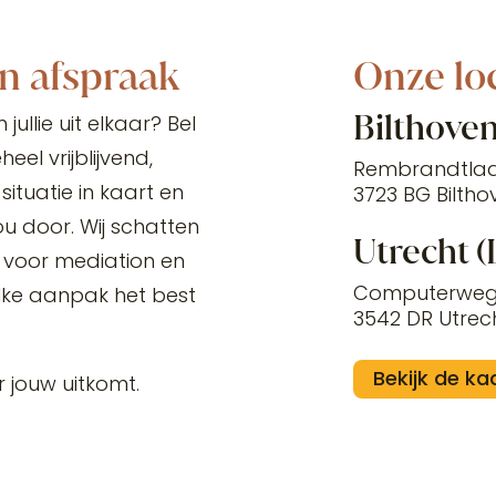
en afspraak
Onze lo
Bilthove
ullie uit elkaar? Bel
eel vrijblijvend,
Rembrandtlaa
situatie in kaart en
3723 BG Biltho
 door. Wij schatten
Utrecht (
t voor mediation en
Computerweg
lke aanpak het best
3542 DR Utrec
Bekijk de ka
r jouw uitkomt.