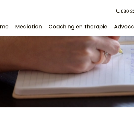
030 2
030 2
ome
Mediation
Coaching en Therapie
Advoca
ome
Mediation
Coaching en Therapie
Advoca