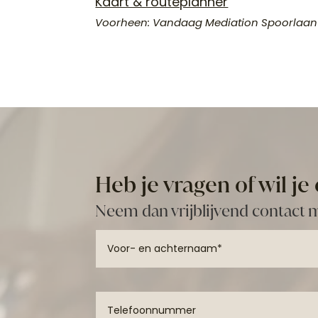
Kaart & routeplanner
Voorheen: Vandaag Mediation Spoorlaan 
Heb je vragen of wil j
Neem dan vrijblijvend contact 