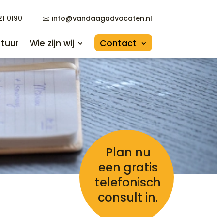
21 0190
info@vandaagadvocaten.nl
21 0190
info@vandaagadvocaten.nl
tuur
Wie zijn wij
Contact
tuur
Wie zijn wij
Contact
Plan nu
een gratis
telefonisch
consult in.