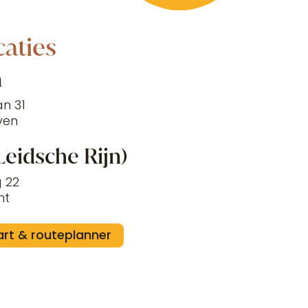
caties
n
n 31
ven
Leidsche Rijn)
 22
ht
art & routeplanner