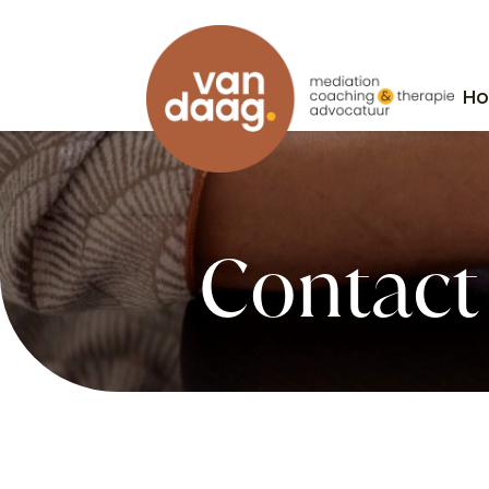
H
H
Contact