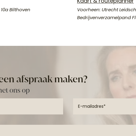
Kaart & routeplanner
10a Bilthoven
Voorheen: Utrecht Leidsche
Bedrijvenverzamelpand Fl
e een afspraak maken?
met ons op