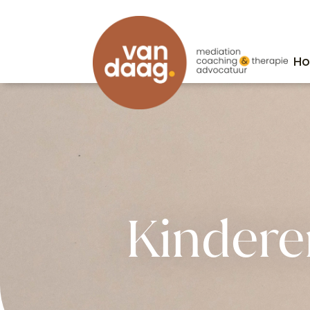
H
H
Kindere