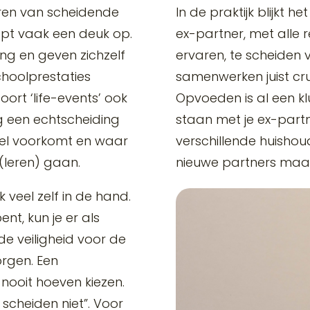
ren van scheidende
In de praktijk blijkt 
oopt vaak een deuk op.
ex-partner, met alle r
ing en geven zichzelf
ervaren, te scheiden 
hoolprestaties
samenwerken juist cruci
soort ‘life-events’ ook
Opvoeden is al een klu
etig een echtscheiding
staan met je ex-partne
veel voorkomt en waar
verschillende huisho
leren) gaan.
nieuwe partners maak
k veel zelf in de hand.
nt, kun je er als
e veiligheid voor de
orgen. Een
n nooit hoeven kiezen.
 scheiden niet”. Voor