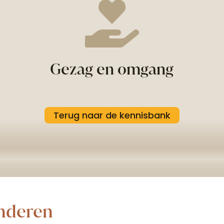

Gezag en omgang
Terug naar de kennisbank
inderen