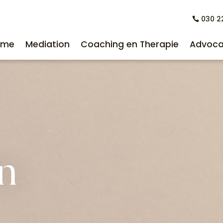
030 2
030 2
ome
Mediation
Coaching en Therapie
Advoca
ome
Mediation
Coaching en Therapie
Advoca
n