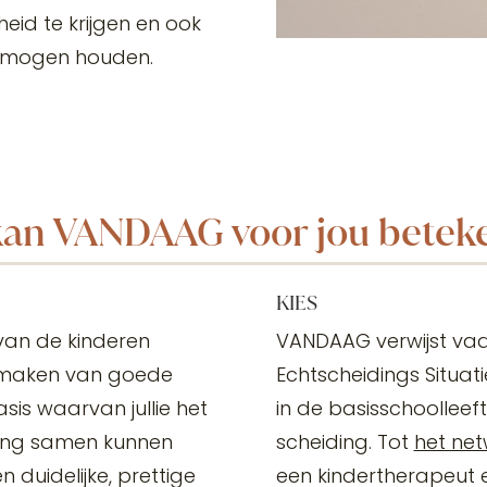
heid te krijgen en ook
s mogen houden.
kan VANDAAG voor jou betek
KIES
 van de kinderen
VANDAAG verwijst va
et maken van goede
Echtscheidings Situa
is waarvan jullie het
in de basisschoolleef
ing samen kunnen
scheiding. Tot
het net
 duidelijke, prettige
een kindertherapeut