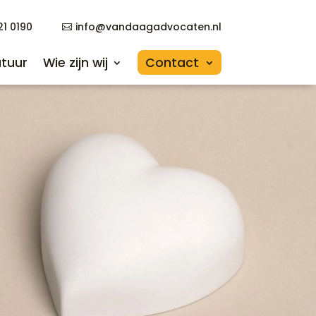
21 0190
info@vandaagadvocaten.nl
21 0190
info@vandaagadvocaten.nl
tuur
Wie zijn wij
Contact
tuur
Wie zijn wij
Contact